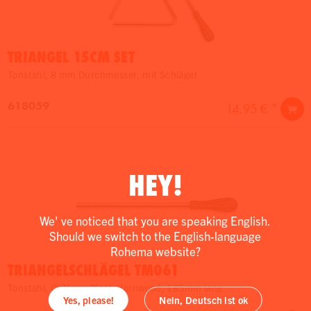
TRIANGEL 15CM SET
Tonstahl, 8 mm Durchmesser, mit Schlägel
618059
14,95 € *
HEY!
We' ve noticed that you are speaking English.
Should we switch to the English-language
Rohema website?
TRIANGELSCHLÄGEL TM061
Tonstahl, Griff aus Black Hornwood, 185mm lang
Yes, please!
Nein, Deutsch ist ok