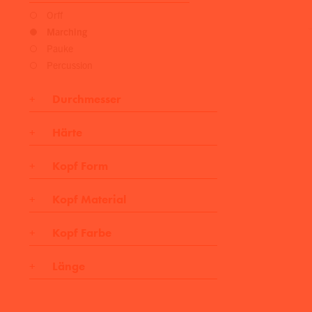
Orff
Marching
Pauke
Percussion
Durchmesser
Härte
-
/
.473″
-
.985″
12 mm
25 mm
hart
Kopf Form
mittel
sehr hart
Kugel
Kopf Material
Scheibe
Filz
Kopf Farbe
Grau
Länge
Weiß
-
/
13.002″
-
15.366″
330 mm
390 mm