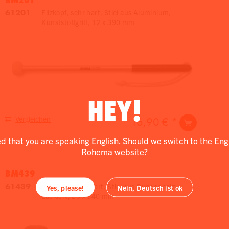
61201
Filzkopf, sehr hart, Stiel aus Aluminium,
Kunststoffgriff, 12 x 390 mm
HEY!
Vergleichen
16,90 € *
ed that you are speaking English. Should we switch to the Eng
Rohema website?
BM439
61439
Filzkopf, mittelhart, Stiel aus Buchenholz,
Yes, please!
Nein, Deutsch ist ok
Lackiert, 25 x 340 mm