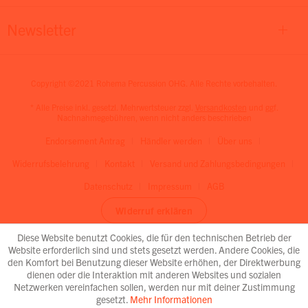
Newsletter
Copyright ©2021 Rohema Percussion OHG. Alle Rechte vorbehalten.
* Alle Preise inkl. gesetzl. Mehrwertsteuer zzgl.
Versandkosten
und ggf.
Nachnahmegebühren, wenn nicht anders beschrieben
Endorsement Antrag
Händler werden
Über uns
Widerrufsbelehrung
Kontakt
Versand und Zahlungsbedingungen
Datenschutz
Impressum
AGB
Widerruf erklären
Diese Website benutzt Cookies, die für den technischen Betrieb der
Website erforderlich sind und stets gesetzt werden. Andere Cookies, die
den Komfort bei Benutzung dieser Website erhöhen, der Direktwerbung
dienen oder die Interaktion mit anderen Websites und sozialen
Netzwerken vereinfachen sollen, werden nur mit deiner Zustimmung
gesetzt.
Mehr Informationen