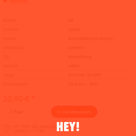
bewerten
Modell
5A
Schulter
mittel
Holzart
Amerikanisches Hickory
Oberfläche
Lackiert
Tip
eichelförmig
Gewicht
mittel
Länge
415 mm / 16.339″
Durchmesser
14.3 mm / .563″
33,90 € *
In den
Warenkorb
HEY!
inkl. MwSt.
zzgl. Versandkosten
Lieferzeit 2 - 3 Tage