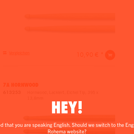
Vergleichen
10,90 € *
7A HORNWOOD
613253
Hornwood, Lackiert, Eichel Tip, 395 x
13,8mm
HEY!
ed that you are speaking English. Should we switch to the Eng
Rohema website?