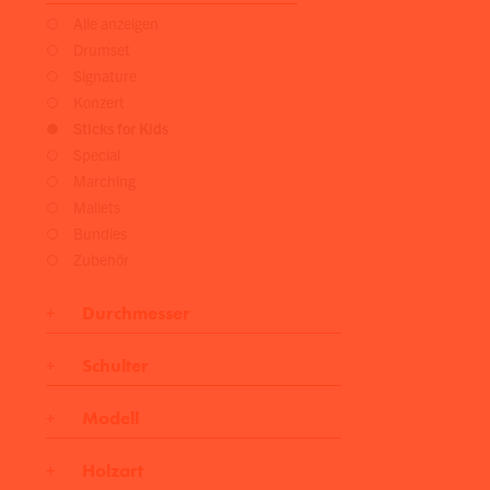
Alle anzeigen
Drumset
Signature
Konzert
Sticks for Kids
Special
Marching
Mallets
Bundles
Zubehör
Durchmesser
Schulter
-
/
.524″
-
.544″
13 mm
14 mm
mittel
Modell
7A
Holzart