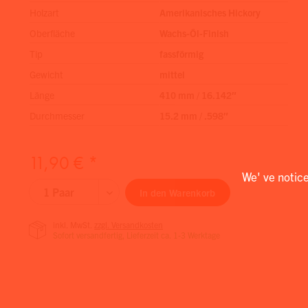
Holzart
Amerikanisches Hickory
Oberfläche
Wachs-Öl-Finish
Tip
fassförmig
Gewicht
mittel
Länge
410 mm / 16.142″
Durchmesser
15.2 mm / .598″
11,90 € *
We' ve notic
In den
Warenkorb
inkl. MwSt.
zzgl. Versandkosten
Sofort versandfertig, Lieferzeit ca. 1-3 Werktage