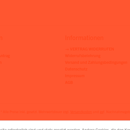
n
Informationen
→ VERTRAG WIDERRUFEN
ntrag
Widerrufsbelehrung
n
Versand und Zahlungsbedingungen
Datenschutz
Impressum
AGB
* Alle Preise inkl. gesetzl. Mehrwertsteuer zzgl.
Versandkosten
und ggf. Nachnahmegebü
site erforderlich sind und stets gesetzt werden. Andere Cookies, die den K