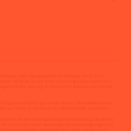
5B Fusion bietet den gewohnten Durchmesser von 15,2 mm
sischen 5B Sticks, ist aber einen Hauch länger. Dazu kommt eine
ängere Schulter. Das sorgt für einen hohen Rebound und schnelle
p klingt unvergleichlich gut auf den Becken. Die Anspielfläche des
rößer und macht so den Sound des 5B Fusion voller und offener.
setzen wir auf eine neuartige Oberflächenbehandlung. Das Wachs-
s 5B Fusion wird in einem zweistufigen Verfahren aufgetragen und
 Sticks einen besonders glänzenden Retro-Look und sehr guten