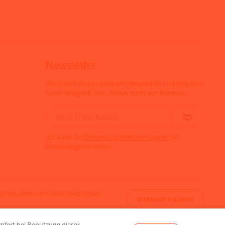
Newsletter
Abonniere den kostenlosen Newsletter und verpasse
keine Neuigkeit oder Aktion mehr von Rohema.
Ich habe die
Datenschutzbestimmungen
zur
Kenntnis genommen.
hren, wenn nicht anders beschrieben
Widerruf erklären
omfort bei Benutzung dieser