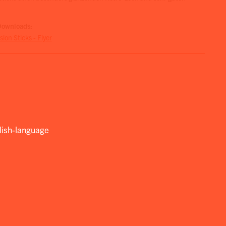
Downloads:
ion Sticks - Flyer
lish-language