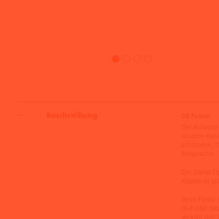
Beschreibung
5B Fusion
Der Rohema 
unseres klas
schmalere, l
Ansprache.
Der Barrel Ti
Kopfes ist g
Beim Finish 
Öl-Finish de
verleiht den