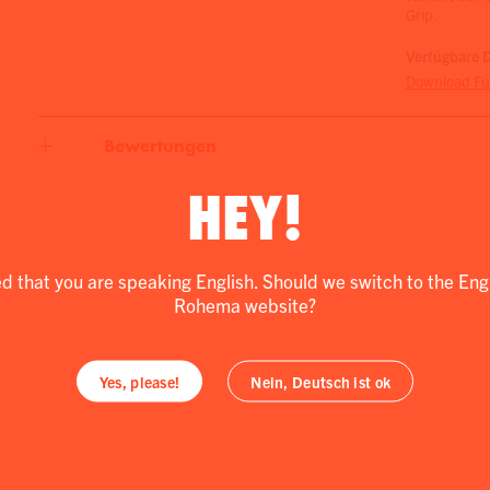
Grip.
Verfügbare 
Download Fus
Bewertungen
HEY!
ed that you are speaking English. Should we switch to the Eng
Rohema website?
Yes, please!
Nein, Deutsch ist ok