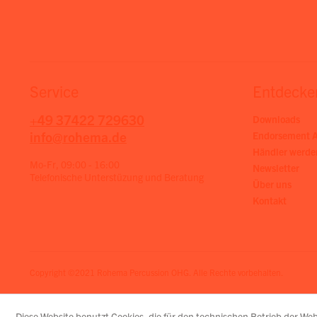
Service
Entdecke
+49 37422 729630
Downloads
info@rohema.de
Endorsement A
Händler werde
Mo-Fr, 09:00 - 16:00
Newsletter
Telefonische Unterstüzung und Beratung
Über uns
Kontakt
Copyright ©2021 Rohema Percussion OHG. Alle Rechte vorbehalten.
Diese Website benutzt Cookies, die für den technischen Betrieb der Web