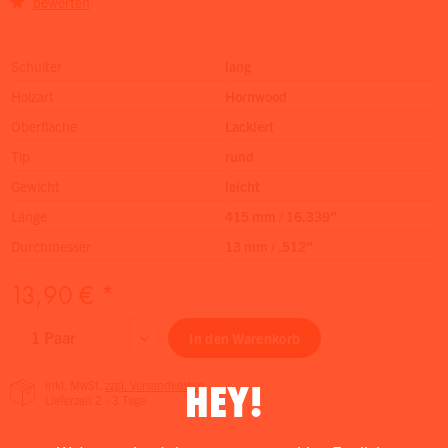
bewerten
Schulter
lang
Holzart
Hornwood
Oberfläche
Lackiert
Tip
rund
Gewicht
leicht
Länge
415 mm / 16.339″
Durchmesser
13 mm / .512″
13,90 € *
In den
Warenkorb
HEY!
inkl. MwSt.
zzgl. Versandkosten
Lieferzeit 2 - 3 Tage