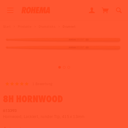
Start
Produkte
Drumsticks
Drumset
1
Bewertung
8H HORNWOOD
613393
Hornwood, Lackiert, runder Tip, 415 x 13mm