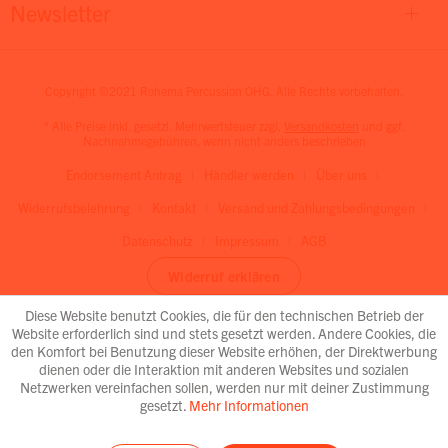
Newsletter
Copyright ©2021 Rohema Percussion OHG. Alle Rechte vorbehalten.
* Alle Preise inkl. gesetzl. Mehrwertsteuer zzgl.
Versandkosten
und ggf.
Nachnahmegebühren, wenn nicht anders beschrieben
Endorsement Antrag
Händler werden
Über uns
Widerrufsbelehrung
Kontakt
Versand und Zahlungsbedingungen
Datenschutz
Impressum
AGB
Widerruf erklären
Diese Website benutzt Cookies, die für den technischen Betrieb der
Website erforderlich sind und stets gesetzt werden. Andere Cookies, die
den Komfort bei Benutzung dieser Website erhöhen, der Direktwerbung
dienen oder die Interaktion mit anderen Websites und sozialen
Netzwerken vereinfachen sollen, werden nur mit deiner Zustimmung
gesetzt.
Mehr Informationen