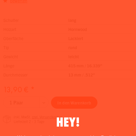
bewerten
Schulter
lang
Holzart
Hornwood
Oberfläche
Lackiert
Tip
rund
Gewicht
leicht
Länge
415 mm / 16.339″
Durchmesser
13 mm / .512″
13,90 € *
In den
Warenkorb
HEY!
inkl. MwSt.
zzgl. Versandkosten
Lieferzeit 2 - 3 Tage