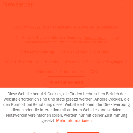
Newsletter
Copyright ©2021 Rohema Percussion OHG. Alle Rechte vorbehalten.
* Alle Preise inkl. gesetzl. Mehrwertsteuer zzgl.
Versandkosten
und ggf.
Nachnahmegebühren, wenn nicht anders beschrieben
Endorsement Antrag
Händler werden
Über uns
Widerrufsbelehrung
Kontakt
Versand und Zahlungsbedingungen
Datenschutz
Impressum
AGB
Widerruf erklären
Diese Website benutzt Cookies, die für den technischen Betrieb der
Website erforderlich sind und stets gesetzt werden. Andere Cookies, die
den Komfort bei Benutzung dieser Website erhöhen, der Direktwerbung
dienen oder die Interaktion mit anderen Websites und sozialen
Netzwerken vereinfachen sollen, werden nur mit deiner Zustimmung
gesetzt.
Mehr Informationen