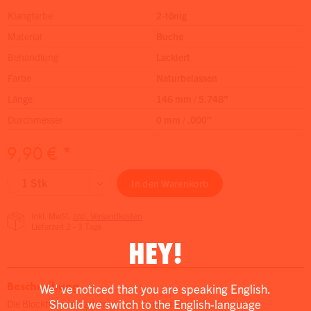
Klangfarbe
2-tönig
Material
Buche
Behandlung
Lackiert
Farbe
Naturbelassen
Länge
146 mm / 5.748″
Durchmesser
0 mm / .000″
9,90 € *
In den
Warenkorb
inkl. MwSt.
zzgl. Versandkosten
Lieferzeit 2 - 3 Tage
HEY!
Beschreibung
We' ve noticed that you are speaking English.
Should we switch to the English-language
Die Blocktrommel gehört zu den Schlitztrommeln, die ihren