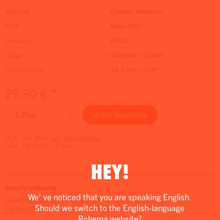
Material
Carbon, Holzkern
Griff
Wave Grip
Gewicht
mittel
Länge
405 mm / 15.945″
Durchmesser
14.7 mm / .579″
29,90 € *
In den
Warenkorb
inkl. MwSt.
zzgl. Versandkosten
Lieferzeit 2 - 3 Tage
HEY!
Beschreibung
We' ve noticed that you are speaking English.
Die ROHEMA Carbon Rods bestehen aus 9 hochwertigen
Should we switch to the English-language
Carbonfiberstäben, die kreisförmig um einen...
Rohema website?