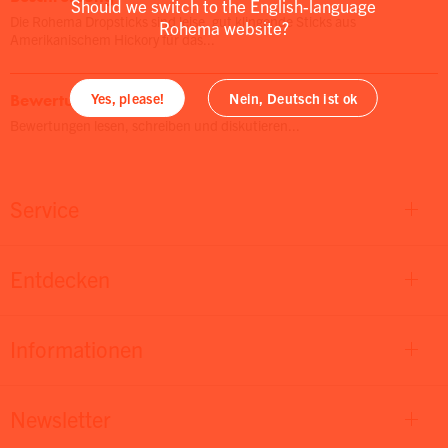
Should we switch to the English-language
Die Rohema Dropsticks sind leise, gut klingende Sticks aus
Rohema website?
Amerikanischem Hickory für das...
Bewertungen
Yes, please!
Nein, Deutsch ist ok
Bewertungen lesen, schreiben und diskutieren...
Service
Entdecken
Informationen
Newsletter