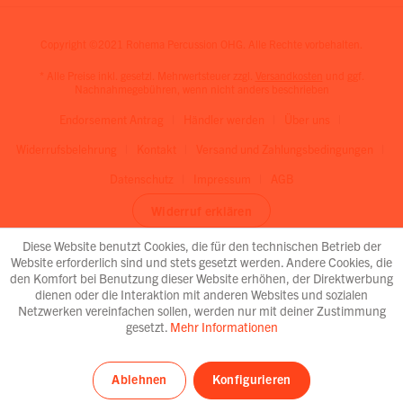
Copyright ©2021 Rohema Percussion OHG. Alle Rechte vorbehalten.
* Alle Preise inkl. gesetzl. Mehrwertsteuer zzgl.
Versandkosten
und ggf.
Nachnahmegebühren, wenn nicht anders beschrieben
Endorsement Antrag
Händler werden
Über uns
Widerrufsbelehrung
Kontakt
Versand und Zahlungsbedingungen
Datenschutz
Impressum
AGB
Widerruf erklären
Diese Website benutzt Cookies, die für den technischen Betrieb der
Website erforderlich sind und stets gesetzt werden. Andere Cookies, die
den Komfort bei Benutzung dieser Website erhöhen, der Direktwerbung
dienen oder die Interaktion mit anderen Websites und sozialen
Netzwerken vereinfachen sollen, werden nur mit deiner Zustimmung
gesetzt.
Mehr Informationen
Ablehnen
Konfigurieren