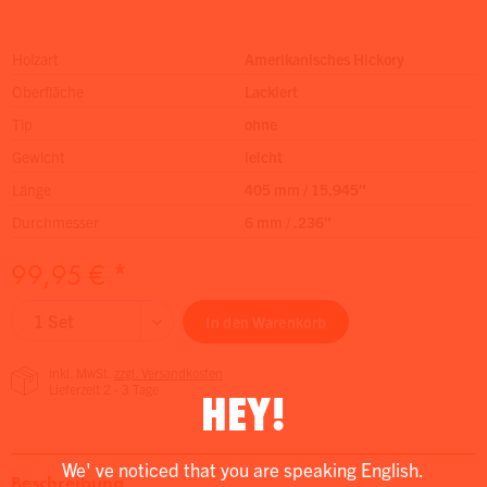
Holzart
Amerikanisches Hickory
Oberfläche
Lackiert
Tip
ohne
Gewicht
leicht
Länge
405 mm / 15.945″
Durchmesser
6 mm / .236″
99,95 € *
In den
Warenkorb
inkl. MwSt.
zzgl. Versandkosten
Lieferzeit 2 - 3 Tage
HEY!
We' ve noticed that you are speaking English.
Beschreibung