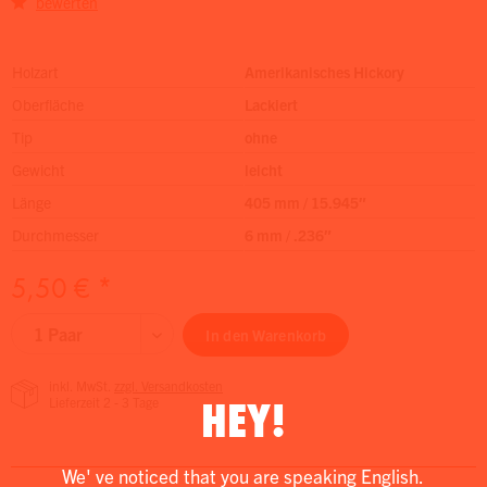
bewerten
Holzart
Amerikanisches Hickory
Oberfläche
Lackiert
Tip
ohne
Gewicht
leicht
Länge
405 mm / 15.945″
Durchmesser
6 mm / .236″
5,50 € *
In den
Warenkorb
inkl. MwSt.
zzgl. Versandkosten
HEY!
Lieferzeit 2 - 3 Tage
We' ve noticed that you are speaking English.