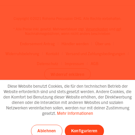
Copyright ©2021 Rohema Percussion OHG. Alle Rechte vorbehalten.
* Alle Preise inkl. gesetzl. Mehrwertsteuer zzgl.
Versandkosten
und ggf.
Nachnahmegebühren, wenn nicht anders beschrieben
Endorsement Antrag
Händler werden
Über uns
Widerrufsbelehrung
Kontakt
Versand und Zahlungsbedingungen
Datenschutz
Impressum
AGB
Widerruf erklären
Diese Website benutzt Cookies, die für den technischen Betrieb der
Website erforderlich sind und stets gesetzt werden. Andere Cookies, die
den Komfort bei Benutzung dieser Website erhöhen, der Direktwerbung
dienen oder die Interaktion mit anderen Websites und sozialen
Netzwerken vereinfachen sollen, werden nur mit deiner Zustimmung
gesetzt.
Mehr Informationen
Ablehnen
Konfigurieren