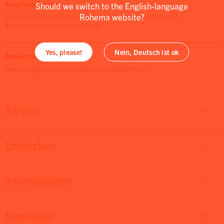
Beschreibung
Should we switch to the English-language
Rohema website?
Die Rohema Dropsticks sind leise, gut klingende Sticks aus
Amerikanischem Hickory für das...
Yes, please!
Nein, Deutsch ist ok
Bewertungen
Bewertungen lesen, schreiben und diskutieren...
Service
Entdecken
Informationen
Newsletter