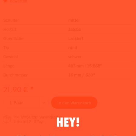
bewerten
Schulter
mittel
Holzart
Jatoba
Oberfläche
Lackiert
Tip
rund
Gewicht
schwer
Länge
403 mm / 15.866″
Durchmesser
16 mm / .630″
21,90 € *
In den
Warenkorb
HEY!
inkl. MwSt.
zzgl. Versandkosten
Lieferzeit 2 - 3 Tage