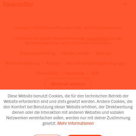
Newsletter
Copyright ©2021 Rohema Percussion OHG. Alle Rechte vorbehalten.
* Alle Preise inkl. gesetzl. Mehrwertsteuer zzgl.
Versandkosten
und ggf.
Nachnahmegebühren, wenn nicht anders beschrieben
Endorsement Antrag
Händler werden
Über uns
Widerrufsbelehrung
Kontakt
Versand und Zahlungsbedingungen
Datenschutz
Impressum
AGB
Widerruf erklären
Diese Website benutzt Cookies, die für den technischen Betrieb der
Website erforderlich sind und stets gesetzt werden. Andere Cookies, die
den Komfort bei Benutzung dieser Website erhöhen, der Direktwerbung
dienen oder die Interaktion mit anderen Websites und sozialen
Netzwerken vereinfachen sollen, werden nur mit deiner Zustimmung
gesetzt.
Mehr Informationen