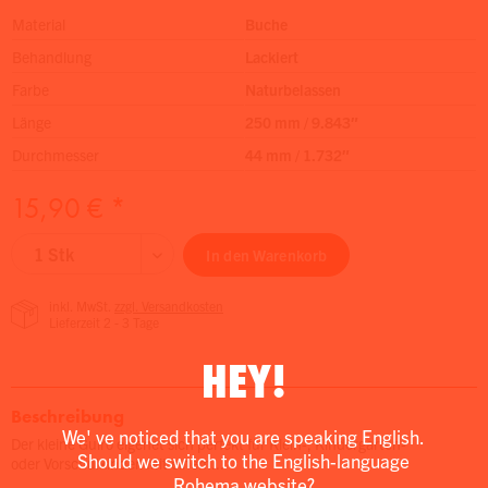
Material
Buche
Behandlung
Lackiert
Farbe
Naturbelassen
Länge
250 mm / 9.843″
Durchmesser
44 mm / 1.732″
15,90 € *
In den
Warenkorb
inkl. MwSt.
zzgl. Versandkosten
Lieferzeit 2 - 3 Tage
HEY!
Beschreibung
We' ve noticed that you are speaking English.
Der kleine Guiro eigenet sich perfekt für Klein-, Kindergarten-
Should we switch to the English-language
oder Vorschulkinder. Mit einem...
Rohema website?