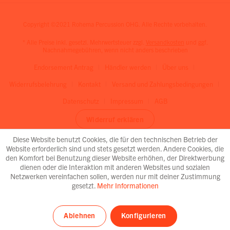
Copyright ©2021 Rohema Percussion OHG. Alle Rechte vorbehalten.
* Alle Preise inkl. gesetzl. Mehrwertsteuer zzgl.
Versandkosten
und ggf.
Nachnahmegebühren, wenn nicht anders beschrieben
Endorsement Antrag
Händler werden
Über uns
Widerrufsbelehrung
Kontakt
Versand und Zahlungsbedingungen
Datenschutz
Impressum
AGB
Widerruf erklären
Diese Website benutzt Cookies, die für den technischen Betrieb der
Website erforderlich sind und stets gesetzt werden. Andere Cookies, die
den Komfort bei Benutzung dieser Website erhöhen, der Direktwerbung
dienen oder die Interaktion mit anderen Websites und sozialen
Netzwerken vereinfachen sollen, werden nur mit deiner Zustimmung
gesetzt.
Mehr Informationen
Ablehnen
Konfigurieren