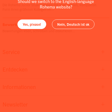
Should we switch to the English-language
Die Rohema Junior Shaker stehen mit ihrer kleinen, kompakten
Rohema website?
Form ihren größeren Kollegen im...
Bewertungen
Yes, please!
Nein, Deutsch ist ok
Bewertungen lesen, schreiben und diskutieren...
Service
Entdecken
Informationen
Newsletter