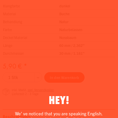
Klangfarbe
dunkel
Material
Buche
Behandlung
Natur
Farbe
Naturbelassen
Deckel Material
Nussbaum
Länge
60 mm / 2.362″
Durchmesser
30 mm / 1.181″
5,90 € *
In den
Warenkorb
inkl. MwSt.
zzgl. Versandkosten
Lieferzeit 2 - 3 Tage
HEY!
We' ve noticed that you are speaking English.
Beschreibung