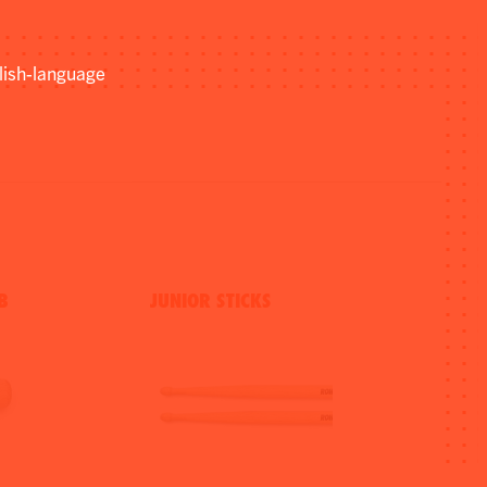
lish-language
B
JUNIOR STICKS