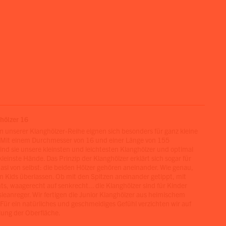
hölzer 16
in unserer Klanghölzer-Reihe eignen sich besonders für ganz kleine
 Mit einem Durchmesser von 16 und einer Länge von 155
sind sie unsere kleinsten und leichtesten Klanghölzer und optimal
kleinste Hände. Das Prinzip der Klanghölzer erklärt sich sogar für
uasi von selbst: die beiden Hölzer gehören aneinander. Wie genau,
en Kids überlassen. Ob mit den Spitzen aneinander getippt, mit
hts, waagerecht auf senkrecht... die Klanghölzer sind für Kinder
ieanreger. Wir fertigen die Junior Klanghölzer aus heimischem
Für ein natürliches und geschmeidiges Gefühl verzichten wir auf
ung der Oberfläche.