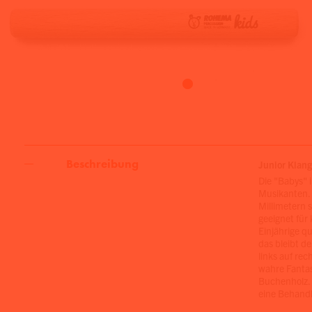
Beschreibung
Junior Klang
Die "Babys" 
Musikanten.
Millimetern 
geeignet für 
Einjährige q
das bleibt d
links auf rec
wahre Fantas
Buchenholz. 
eine Behandl