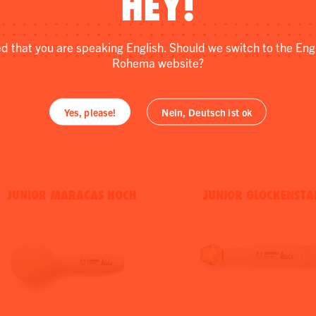
HEY!
ed that you are speaking English. Should we switch to the Eng
Rohema website?
Yes, please!
Nein, Deutsch ist ok
JUNIOR MARACAS HOCH
JUNIOR GLOCKENSTA