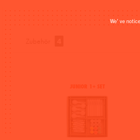
We' ve notic
Zubehör
4
JUNIOR 1+ SET