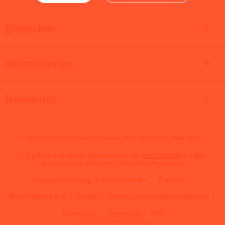
Entdecken
Informationen
Newsletter
Copyright ©2021 Rohema Percussion OHG. Alle Rechte vorbehalten.
* Alle Preise inkl. gesetzl. Mehrwertsteuer zzgl.
Versandkosten
und ggf.
Nachnahmegebühren, wenn nicht anders beschrieben
Endorsement Antrag
Händler werden
Über uns
Widerrufsbelehrung
Kontakt
Versand und Zahlungsbedingungen
Datenschutz
Impressum
AGB