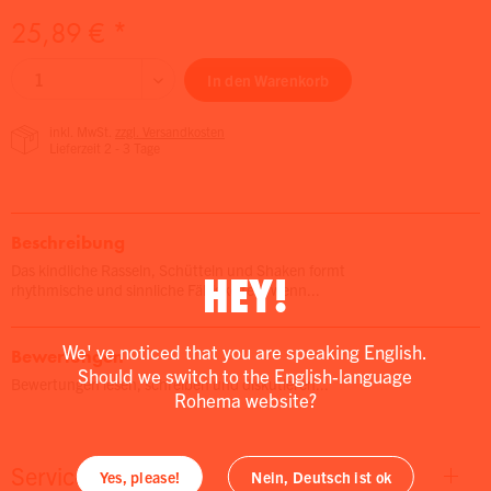
25,89 € *
In den
Warenkorb
inkl. MwSt.
zzgl. Versandkosten
Lieferzeit 2 - 3 Tage
Beschreibung
Das kindliche Rasseln, Schütteln und Shaken formt
HEY!
rhythmische und sinnliche Fähigkeiten, wenn...
We' ve noticed that you are speaking English.
Bewertungen
Should we switch to the English-language
Bewertungen lesen, schreiben und diskutieren...
Rohema website?
Service
Yes, please!
Nein, Deutsch ist ok