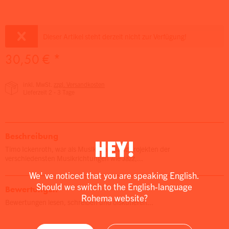
Dieser Artikel steht derzeit nicht zur Verfügung!
30,50 € *
inkl. MwSt.
zzgl. Versandkosten
Lieferzeit 2 - 3 Tage
Beschreibung
HEY!
Timo Ickenroth, war als Musiker an Bandprojekten der
verschiedensten Musikrichtungen wie Jazz,...
We' ve noticed that you are speaking English.
Should we switch to the English-language
Bewertungen
Rohema website?
Bewertungen lesen, schreiben und diskutieren...