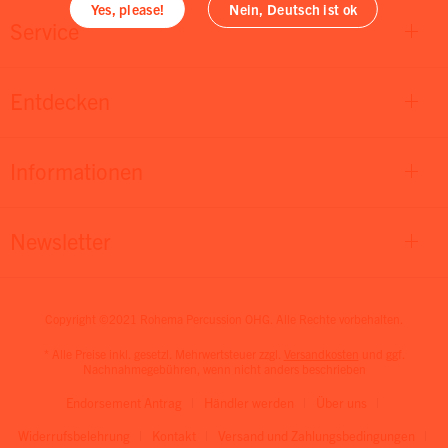
Yes, please!
Nein, Deutsch ist ok
Service
Entdecken
Informationen
Newsletter
Copyright ©2021 Rohema Percussion OHG. Alle Rechte vorbehalten.
* Alle Preise inkl. gesetzl. Mehrwertsteuer zzgl.
Versandkosten
und ggf.
Nachnahmegebühren, wenn nicht anders beschrieben
Endorsement Antrag
Händler werden
Über uns
Widerrufsbelehrung
Kontakt
Versand und Zahlungsbedingungen