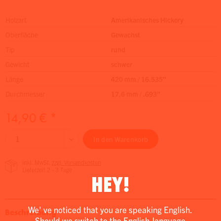
Holzart
Amerikanisches Hickory
Oberfläche
Gewachst
Tip
rund
Gewicht
schwer
Länge
420 mm / 16.535″
Durchmesser
17.6 mm / .693″
14,90 € *
In den
Warenkorb
inkl. MwSt.
zzgl. Versandkosten
Lieferzeit 2 - 3 Tage
HEY!
We' ve noticed that you are speaking English.
Beschreibung
Should we switch to the English-language