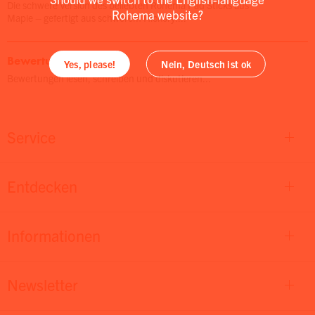
Die schwere Version des beliebten Rohema Pad Sticks aus
Rohema website?
Maple – gefertigt aus schwerem Hickory....
Bewertungen
Yes, please!
Nein, Deutsch ist ok
Bewertungen lesen, schreiben und diskutieren...
Service
Entdecken
Informationen
Newsletter