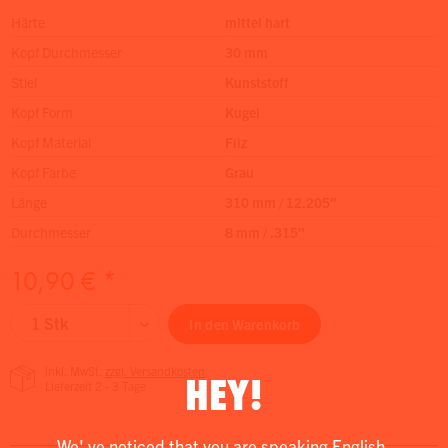
Härte
mittel hart
Kopf Durchmesser
30 mm
Stiel
Kunststoff
Kopf Form
Kugel
Kopf Material
Filz
Kopf Farbe
Grau
Länge
310 mm / 12.205″
Durchmesser
8 mm / .315″
10,90 € *
In den
Warenkorb
inkl. MwSt.
zzgl. Versandkosten
HEY!
Lieferzeit 2 - 3 Tage
We' ve noticed that you are speaking English.