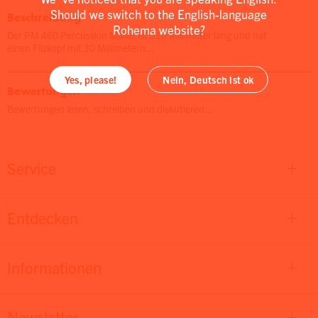
Should we switch to the English-language
Beschreibung
Rohema website?
Der PM 460 Percussion Mallet ist 310 Millimeter lang und hat
einen Filzkopf mit 30 Millimetern...
Yes, please!
Nein, Deutsch ist ok
Bewertungen
Bewertungen lesen, schreiben und diskutieren...
Service
Entdecken
Informationen
Newsletter