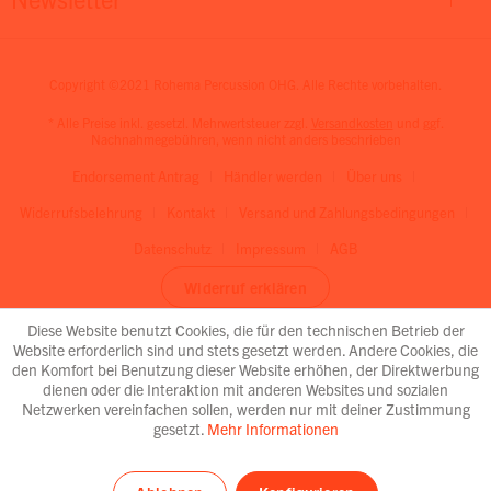
Copyright ©2021 Rohema Percussion OHG. Alle Rechte vorbehalten.
* Alle Preise inkl. gesetzl. Mehrwertsteuer zzgl.
Versandkosten
und ggf.
Nachnahmegebühren, wenn nicht anders beschrieben
Endorsement Antrag
Händler werden
Über uns
Widerrufsbelehrung
Kontakt
Versand und Zahlungsbedingungen
Datenschutz
Impressum
AGB
Widerruf erklären
Diese Website benutzt Cookies, die für den technischen Betrieb der
Website erforderlich sind und stets gesetzt werden. Andere Cookies, die
den Komfort bei Benutzung dieser Website erhöhen, der Direktwerbung
dienen oder die Interaktion mit anderen Websites und sozialen
Netzwerken vereinfachen sollen, werden nur mit deiner Zustimmung
gesetzt.
Mehr Informationen