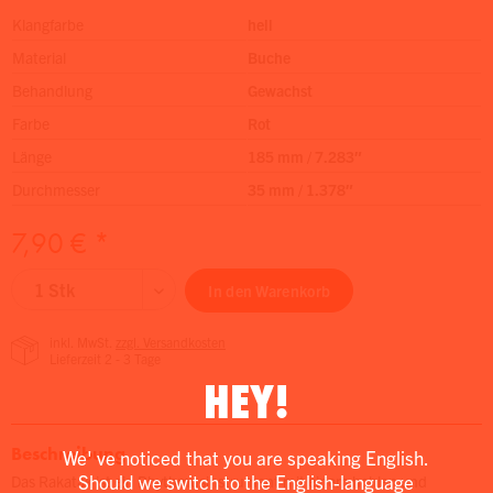
Klangfarbe
hell
Material
Buche
Behandlung
Gewachst
Farbe
Rot
Länge
185 mm / 7.283″
Durchmesser
35 mm / 1.378″
7,90 € *
In den
Warenkorb
inkl. MwSt.
zzgl. Versandkosten
Lieferzeit 2 - 3 Tage
HEY!
Beschreibung
We' ve noticed that you are speaking English.
Should we switch to the English-language
Das Rakatak ist ein Rhythmusinstrument mit einem hohlen und