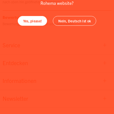
nach oben hin geöffneten Klangkörper...
Rohema website?
Bewertungen
Yes, please!
Nein, Deutsch ist ok
Bewertungen lesen, schreiben und diskutieren...
Service
Entdecken
Informationen
Newsletter