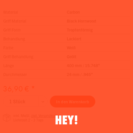
Material
Carbon
Griff Material
Black Hornwood
Griff Form
Tropfenförmig
Behandlung
Lackiert
Farbe
Weiß
Griff Behandlung
Geölt
Länge
400 mm / 15.748″
Durchmesser
24 mm / .945″
36,90 € *
In den
Warenkorb
HEY!
inkl. MwSt.
zzgl. Versandkosten
Lieferzeit 2 - 3 Tage