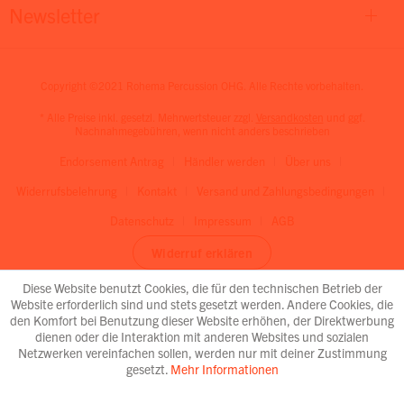
Newsletter
Copyright ©2021 Rohema Percussion OHG. Alle Rechte vorbehalten.
* Alle Preise inkl. gesetzl. Mehrwertsteuer zzgl.
Versandkosten
und ggf.
Nachnahmegebühren, wenn nicht anders beschrieben
Endorsement Antrag
Händler werden
Über uns
Widerrufsbelehrung
Kontakt
Versand und Zahlungsbedingungen
Datenschutz
Impressum
AGB
Widerruf erklären
Diese Website benutzt Cookies, die für den technischen Betrieb der
Website erforderlich sind und stets gesetzt werden. Andere Cookies, die
den Komfort bei Benutzung dieser Website erhöhen, der Direktwerbung
dienen oder die Interaktion mit anderen Websites und sozialen
Netzwerken vereinfachen sollen, werden nur mit deiner Zustimmung
gesetzt.
Mehr Informationen