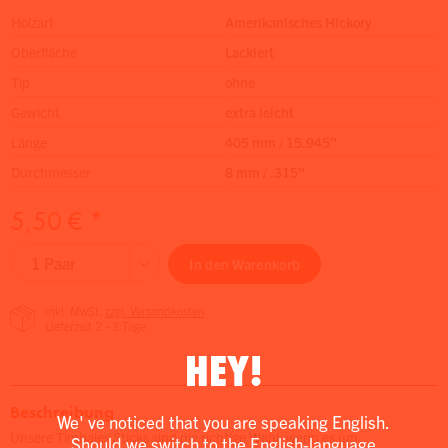
Holzart
Amerikanisches Hickory
Oberfläche
Lackiert
Tip
ohne
Gewicht
extra leicht
Länge
405 mm / 15.945″
Durchmesser
8 mm / .315″
5,50 € *
In den
Warenkorb
inkl. MwSt.
zzgl. Versandkosten
Lieferzeit 2 - 3 Tage
HEY!
Beschreibung
We' ve noticed that you are speaking English.
Unsere Timbales Sticks sind die richtige Wahl, wenn es um
Should we switch to the English-language