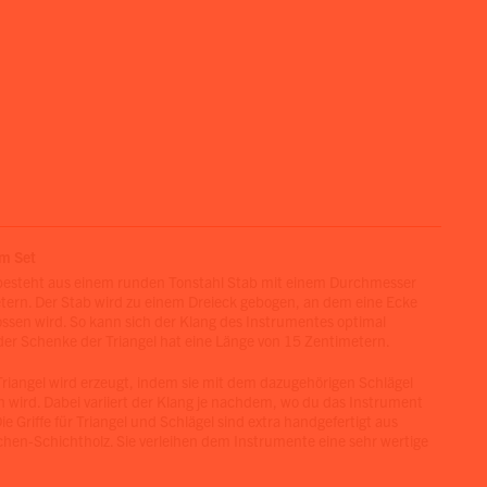
cm Set
 besteht aus einem runden Tonstahl Stab mit einem Durchmesser
etern. Der Stab wird zu einem Dreieck gebogen, an dem eine Ecke
ossen wird. So kann sich der Klang des Instrumentes optimal
eder Schenke der Triangel hat eine Länge von 15 Zentimetern.
Triangel wird erzeugt, indem sie mit dem dazugehörigen Schlägel
 wird. Dabei variiert der Klang je nachdem, wo du das Instrument
ie Griffe für Triangel und Schlägel sind extra handgefertigt aus
en-Schichtholz. Sie verleihen dem Instrumente eine sehr wertige