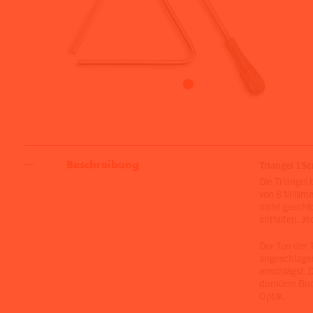
Beschreibung
Triangel 15
Die Triangel
von 8 Millim
nicht geschl
entfalten. J
Der Ton der 
angeschlagen
anschlägst. D
dunklem Buch
Optik.