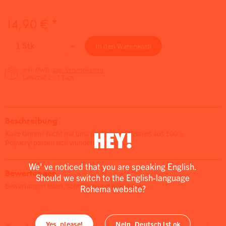
14,90 € *
In den
Warenkorb
inkl. MwSt.
zzgl. Versandkosten
Lieferzeit 2 - 3 Tage
Beschreibung
HEY!
Kalte Ohren? Nicht mit uns! Die Rohema Beanies aus 100%
Polyacryl passen sich wunderbar jeder...
We' ve noticed that you are speaking English.
Bewertungen
Should we switch to the English-language
Bewertungen lesen, schreiben und diskutieren...
Rohema website?
Yes, please!
Nein, Deutsch ist ok