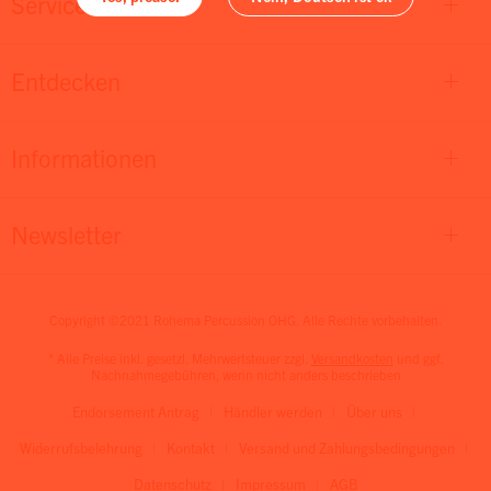
Service
Entdecken
Informationen
Newsletter
Copyright ©2021 Rohema Percussion OHG. Alle Rechte vorbehalten.
* Alle Preise inkl. gesetzl. Mehrwertsteuer zzgl.
Versandkosten
und ggf.
Nachnahmegebühren, wenn nicht anders beschrieben
Endorsement Antrag
Händler werden
Über uns
Widerrufsbelehrung
Kontakt
Versand und Zahlungsbedingungen
Datenschutz
Impressum
AGB