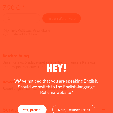
7,90 € *
In den
Warenkorb
inkl. MwSt.
zzgl. Versandkosten
Lieferzeit 2 - 3 Tage
Beschreibung
Unser Katalog Display eignet sich perfekt, um unsere Kataloge
HEY!
und Prospekte effektvoll und...
We' ve noticed that you are speaking English.
Bewertungen
Should we switch to the English-language
Bewertungen lesen, schreiben und diskutieren...
Rohema website?
Service
Yes, please!
Nein, Deutsch ist ok