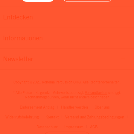
Entdecken
Informationen
Newsletter
Copyright ©2021 Rohema Percussion OHG. Alle Rechte vorbehalten.
* Alle Preise inkl. gesetzl. Mehrwertsteuer zzgl.
Versandkosten
und ggf.
Nachnahmegebühren, wenn nicht anders beschrieben
Endorsement Antrag
Händler werden
Über uns
Widerrufsbelehrung
Kontakt
Versand und Zahlungsbedingungen
Datenschutz
Impressum
AGB