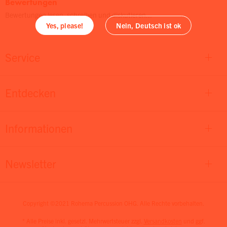
Bewertungen
Bewertungen lesen, schreiben und diskutieren...
Yes, please!
Nein, Deutsch ist ok
Service
Entdecken
Informationen
Newsletter
Copyright ©2021 Rohema Percussion OHG. Alle Rechte vorbehalten.
* Alle Preise inkl. gesetzl. Mehrwertsteuer zzgl.
Versandkosten
und ggf.