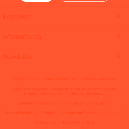
Entdecken
Informationen
Newsletter
Copyright ©2021 Rohema Percussion OHG. Alle Rechte vorbehalten.
* Alle Preise inkl. gesetzl. Mehrwertsteuer zzgl.
Versandkosten
und ggf.
Nachnahmegebühren, wenn nicht anders beschrieben
Endorsement Antrag
Händler werden
Über uns
Widerrufsbelehrung
Kontakt
Versand und Zahlungsbedingungen
Datenschutz
Impressum
AGB