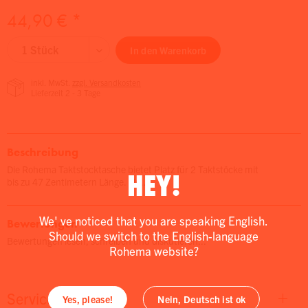
44,90 € *
In den
Warenkorb
inkl. MwSt.
zzgl. Versandkosten
Lieferzeit 2 - 3 Tage
Beschreibung
Die Rohema Taktstocktasche bietet Platz für 2 Taktstöcke mit
HEY!
bis zu 47 Zentimetern Länge. Ein...
We' ve noticed that you are speaking English.
Bewertungen
Should we switch to the English-language
Bewertungen lesen, schreiben und diskutieren...
Rohema website?
Service
Yes, please!
Nein, Deutsch ist ok