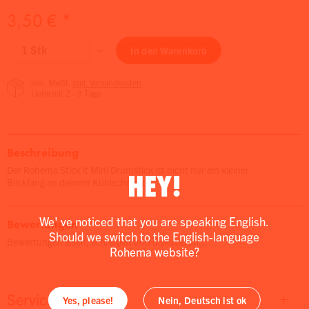
3,50 € *
In den
Warenkorb
inkl. MwSt.
zzgl. Versandkosten
Lieferzeit 2 - 3 Tage
Beschreibung
Der Rohema Stick it Mini Drumstick ist nicht nur ein kleiner
HEY!
Blickfang an deinem Kühlschrank,...
We' ve noticed that you are speaking English.
Bewertungen
Should we switch to the English-language
Bewertungen lesen, schreiben und diskutieren...
Rohema website?
Service
Yes, please!
Nein, Deutsch ist ok