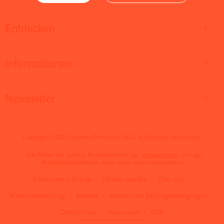
Entdecken
Informationen
Newsletter
Copyright ©2021 Rohema Percussion OHG. Alle Rechte vorbehalten.
* Alle Preise inkl. gesetzl. Mehrwertsteuer zzgl.
Versandkosten
und ggf.
Nachnahmegebühren, wenn nicht anders beschrieben
Endorsement Antrag
Händler werden
Über uns
Widerrufsbelehrung
Kontakt
Versand und Zahlungsbedingungen
Datenschutz
Impressum
AGB