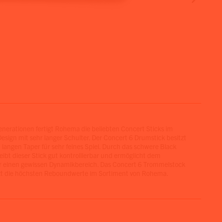
enerationen fertigt Rohema die beliebten Concert Sticks im
Design mit sehr langer Schulter. Der Concert 6 Drumstick besitzt
 langen Taper für sehr feines Spiel. Durch das schwere Black
ibt dieser Stick gut kontrollierbar und ermöglicht dem
 einen gewissen Dynamikbereich. Das Concert 6 Trommelstock
zt die höchsten Reboundwerte im Sortiment von Rohema.