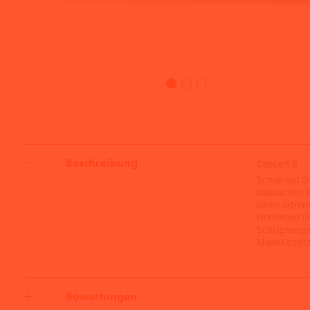
Beschreibung
Concert 6
Schon seit G
klassischen 
einen extrem
Hornwood ble
Schlagzeuger
Modell besit
Bewertungen