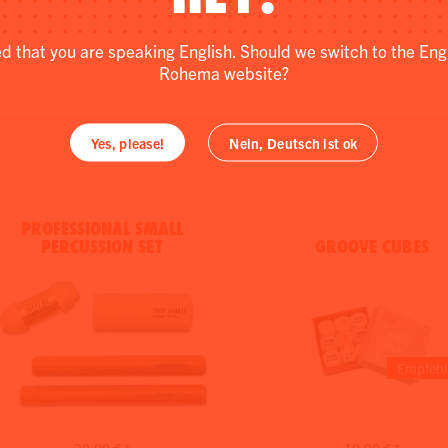
ed that you are speaking English. Should we switch to the Eng
Rohema website?
Yes, please!
Nein, Deutsch ist ok
PROFESSIONAL SMALL
PERCUSSION SET
GROOVE CUBES
Empfehl
30,90 € *
19,90 € *