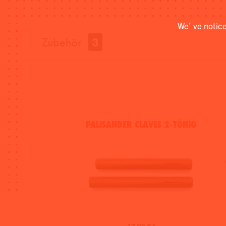
We' ve notic
Zubehör
3
PALISANDER CLAVES 2-TÖNIG
17,90 € *