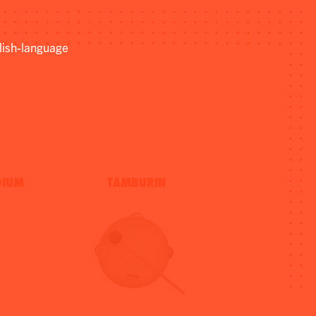
lish-language
DIUM
TAMBURIN