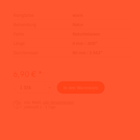
Klangfarbe
warm
Behandlung
Natur
Farbe
Naturbelassen
Länge
0 mm / .000″
Durchmesser
90 mm / 3.543″
6,90 € *
In den
Warenkorb
inkl. MwSt.
zzgl. Versandkosten
Lieferzeit 2 - 3 Tage