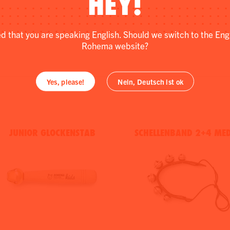
HEY!
ed that you are speaking English. Should we switch to the Eng
Rohema website?
Yes, please!
Nein, Deutsch ist ok
JUNIOR GLOCKENSTAB
SCHELLENBAND 2+4 ME