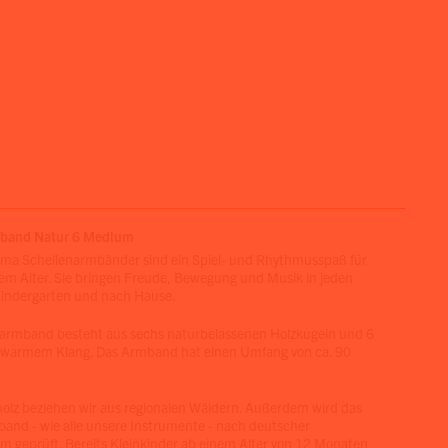
band Natur 6 Medium
ma Schellenarmbänder sind ein Spiel- und Rhythmusspaß für
dem Alter. Sie bringen Freude, Bewegung und Musik in jeden
Kindergarten und nach Hause.
armband besteht aus sechs naturbelassenen Holzkugeln und 6
t warmem Klang. Das Armband hat einen Umfang von ca. 90
lz beziehen wir aus regionalen Wäldern. Außerdem wird das
and - wie alle unsere Instrumente - nach deutscher
m geprüft. Bereits Kleinkinder ab einem Alter von 12 Monaten