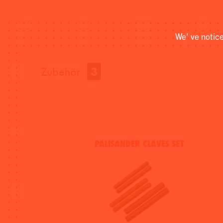
We' ve notic
Zubehör
3
PALISANDER CLAVES SET