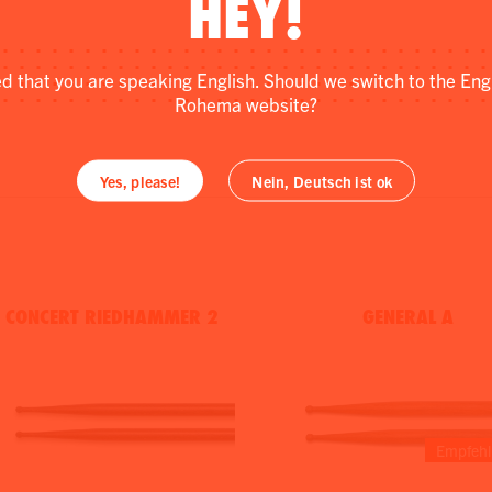
HEY!
ed that you are speaking English. Should we switch to the Eng
Rohema website?
Yes, please!
Nein, Deutsch ist ok
CONCERT RIEDHAMMER 2
GENERAL A
Empfehl