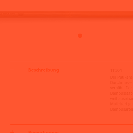
Beschreibung
TT104
Der Paukensc
Durchmesser.
vernäht. Der 
Bambusstäbe 
weit auseina
Malletfertig
Bambusarten,
Bewertungen