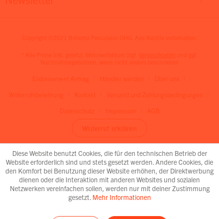
Copyright ©2021 Rohema Percussion OHG. Alle Rechte vorbehalten.
* Alle Preise inkl. gesetzl. Mehrwertsteuer zzgl.
Versandkosten
und ggf.
Nachnahmegebühren, wenn nicht anders beschrieben
Endorsement Antrag
Händler werden
Über uns
Widerrufsbelehrung
Kontakt
Versand und Zahlungsbedingungen
Datenschutz
Impressum
AGB
Widerruf erklären
Diese Website benutzt Cookies, die für den technischen Betrieb der
Website erforderlich sind und stets gesetzt werden. Andere Cookies, die
den Komfort bei Benutzung dieser Website erhöhen, der Direktwerbung
dienen oder die Interaktion mit anderen Websites und sozialen
Netzwerken vereinfachen sollen, werden nur mit deiner Zustimmung
gesetzt.
Mehr Informationen