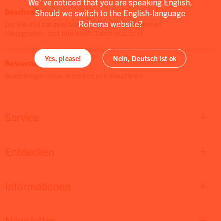
We' ve noticed that you are speaking English.
Beschreibung
Should we switch to the English-language
Rohema website?
Der PM 453 hat zwei Gummiköpfe mit verschiedenen
Härtegraden - hart und weich. Damit erlaubt er...
Yes, please!
Nein, Deutsch ist ok
Bewertungen
Bewertungen lesen, schreiben und diskutieren...
Service
Entdecken
Informationen
Newsletter