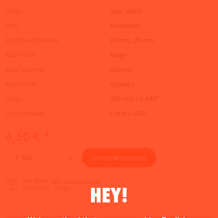
Härte
hart, weich
Stiel
Kunststoff
Kopf Durchmesser
20 mm, 25 mm
Kopf Form
Kugel
Kopf Material
Gummi
Kopf Farbe
Schwarz
Länge
240 mm / 9.449″
Durchmesser
6 mm / .236″
6,50 € *
In den
Warenkorb
inkl. MwSt.
zzgl. Versandkosten
HEY!
Lieferzeit 2 - 3 Tage