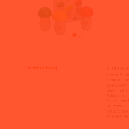
Beschreibung
Pilzshaker 3
Unsere Pilzk
Strahlen bri
zum Greifen 
bieten hat. 
Füllungen ve
Das Set bein
unterschiedl
naturbelasse
Altersempfe