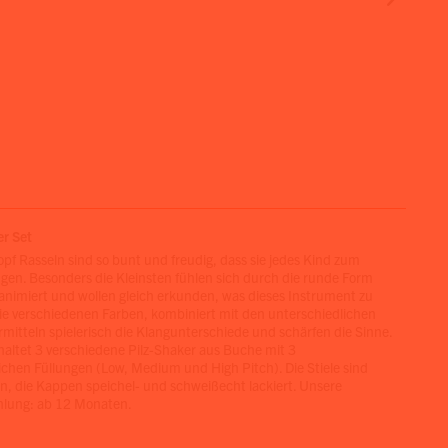
er Set
opf Rasseln sind so bunt und freudig, dass sie jedes Kind zum
ngen. Besonders die Kleinsten fühlen sich durch die runde Form
animiert und wollen gleich erkunden, was dieses Instrument zu
Die verschiedenen Farben, kombiniert mit den unterschiedlichen
rmitteln spielerisch die Klangunterschiede und schärfen die Sinne.
haltet 3 verschiedene Pilz-Shaker aus Buche mit 3
ichen Füllungen (Low, Medium und High Pitch). Die Stiele sind
n, die Kappen speichel- und schweißecht lackiert. Unsere
hlung: ab 12 Monaten.