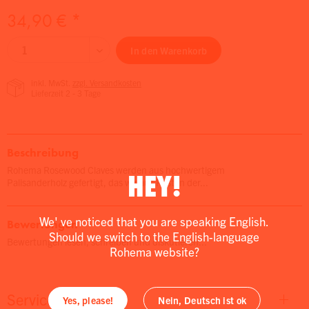
34,90 € *
In den
Warenkorb
inkl. MwSt.
zzgl. Versandkosten
Lieferzeit 2 - 3 Tage
Beschreibung
Rohema Rosewood Claves werden aus hochwertigem
HEY!
Palisanderholz gefertigt, das wir aus Resten der...
We' ve noticed that you are speaking English.
Bewertungen
Should we switch to the English-language
Bewertungen lesen, schreiben und diskutieren...
Rohema website?
Service
Yes, please!
Nein, Deutsch ist ok