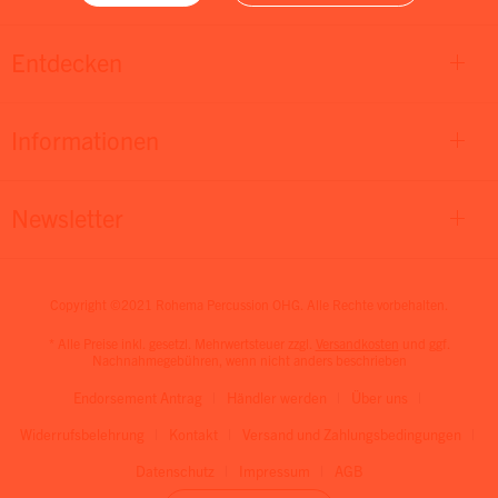
Entdecken
Informationen
Newsletter
Copyright ©2021 Rohema Percussion OHG. Alle Rechte vorbehalten.
* Alle Preise inkl. gesetzl. Mehrwertsteuer zzgl.
Versandkosten
und ggf.
Nachnahmegebühren, wenn nicht anders beschrieben
Endorsement Antrag
Händler werden
Über uns
Widerrufsbelehrung
Kontakt
Versand und Zahlungsbedingungen
Datenschutz
Impressum
AGB