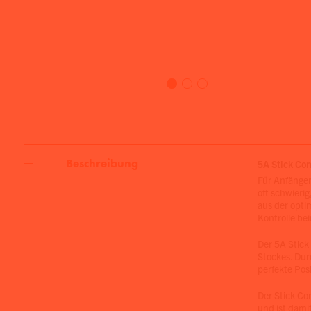
Beschreibung
5A Stick Con
Für Anfänger
oft schwierig
aus der opti
Kontrolle be
Der 5A Stick 
Stockes. Dur
perfekte Pos
Der Stick Co
und ist damit