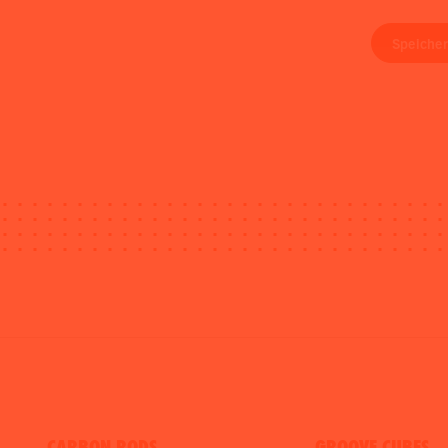
Speiche
CARBON RODS
GROOVE CUBES