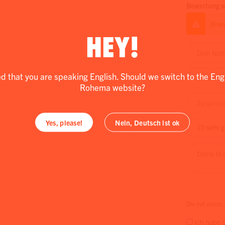
Bewertung s
Bewe
HEY!
ed that you are speaking English. Should we switch to the Eng
Rohema website?
Yes, please!
Nein, Deutsch ist ok
Die mit einem *
Ich habe 