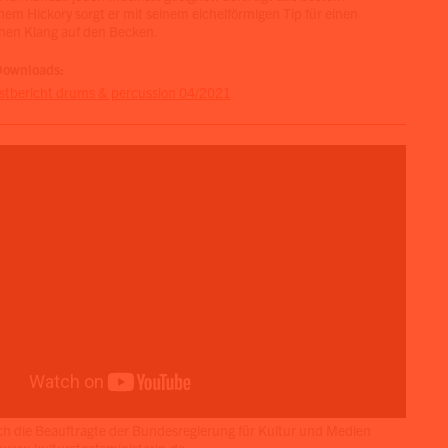
em Hickory sorgt er mit seinem eichelförmigen Tip für einen
hen Klang auf den Becken.
Downloads:
stbericht drums & percussion 04/2021
ch die Beauftragte der Bundesregierung für Kultur und Medien