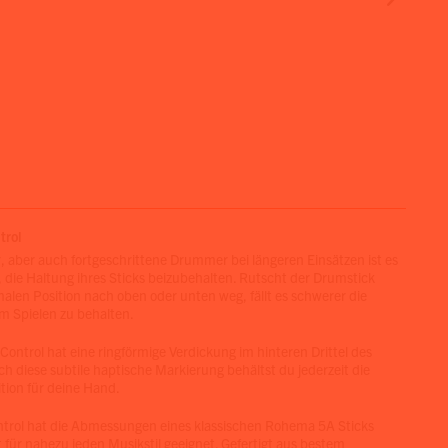
trol
, aber auch fortgeschrittene Drummer bei längeren Einsätzen ist es
, die Haltung ihres Sticks beizubehalten. Rutscht der Drumstick
malen Position nach oben oder unten weg, fällt es schwerer die
im Spielen zu behalten.
Control hat eine ringförmige Verdickung im hinteren Drittel des
ch diese subtile haptische Markierung behältst du jederzeit die
ition für deine Hand.
ntrol hat die Abmessungen eines klassischen Rohema 5A Sticks
 für nahezu jeden Musikstil geeignet. Gefertigt aus bestem