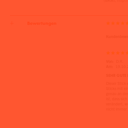
(BKM), http:/
Bewertungen
Kundenbewer
Von:
D.R.
Am:
19.10.
SEHR GUTE 
Dieser Stick 
Sticks mit 
genau an der
ist, dass si
verändert, w
nicht immer g