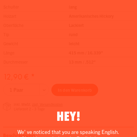
Schulter
lang
Holzart
Amerikanisches Hickory
Oberfläche
Lackiert
Tip
rund
Gewicht
leicht
Länge
415 mm / 16.339″
Durchmesser
13 mm / .512″
12,90 € *
In den
Warenkorb
inkl. MwSt.
zzgl. Versandkosten
Lieferzeit 2 - 3 Tage
HEY!
We' ve noticed that you are speaking English.
Beschreibung