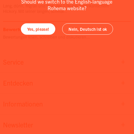
Should we switch to the English-language
Lang, dünn, filigran und flink: der 12H aus Amerikanischem
Rohema website?
Hickory. Mit seiner langen, schmal...
Bewertungen
Yes, please!
Nein, Deutsch ist ok
Bewertungen lesen, schreiben und diskutieren...
Service
Entdecken
Informationen
Newsletter