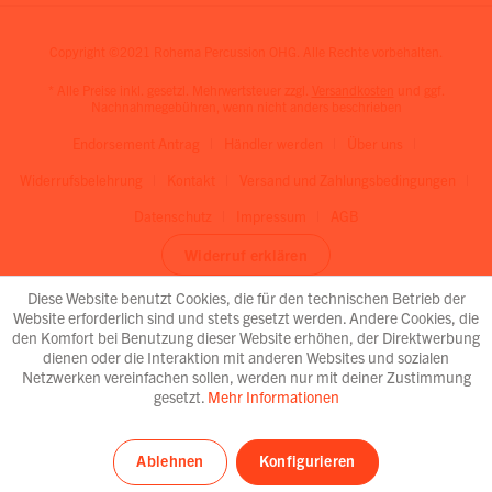
Copyright ©2021 Rohema Percussion OHG. Alle Rechte vorbehalten.
* Alle Preise inkl. gesetzl. Mehrwertsteuer zzgl.
Versandkosten
und ggf.
Nachnahmegebühren, wenn nicht anders beschrieben
Endorsement Antrag
Händler werden
Über uns
Widerrufsbelehrung
Kontakt
Versand und Zahlungsbedingungen
Datenschutz
Impressum
AGB
Widerruf erklären
Diese Website benutzt Cookies, die für den technischen Betrieb der
Website erforderlich sind und stets gesetzt werden. Andere Cookies, die
den Komfort bei Benutzung dieser Website erhöhen, der Direktwerbung
dienen oder die Interaktion mit anderen Websites und sozialen
Netzwerken vereinfachen sollen, werden nur mit deiner Zustimmung
gesetzt.
Mehr Informationen
Ablehnen
Konfigurieren