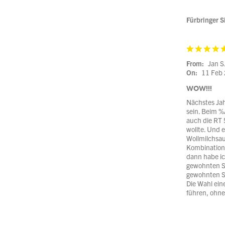
Fürbringer S
From:
Jan S
On:
11 Feb
WOW!!!
Nächstes Jah
sein. Beim %
auch die RT 
wollte. Und 
Wollmilchsau
Kombination 
dann habe ic
gewohnten St
gewohnten St
Die Wahl ein
führen, ohne