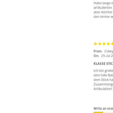
Habe lange na
artikulierte
aber leichter
den immer w
From:
Colw
On:
25 Jul 
KLASSE STIC
Ich bin große
eine tolle Ba
dem Stick ha
Zusammengefa
Artikulation!
Write an eva