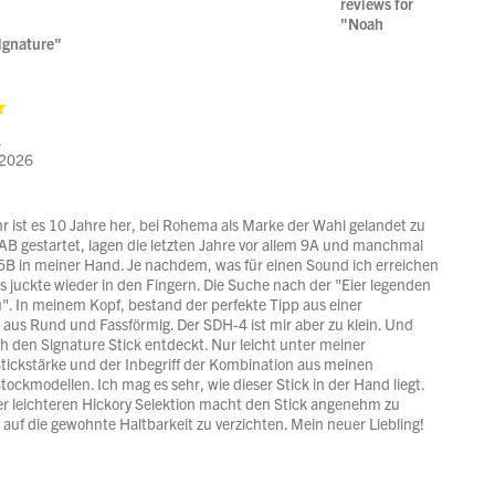
reviews for
"Noah
ignature"
.
 2026
r ist es 10 Jahre her, bei Rohema als Marke der Wahl gelandet zu
AB gestartet, lagen die letzten Jahre vor allem 9A und manchmal
5B in meiner Hand. Je nachdem, was für einen Sound ich erreichen
es juckte wieder in den Fingern. Die Suche nach der "Eier legenden
". In meinem Kopf, bestand der perfekte Tipp aus einer
aus Rund und Fassförmig. Der SDH-4 ist mir aber zu klein. Und
h den Signature Stick entdeckt. Nur leicht unter meiner
ickstärke und der Inbegriff der Kombination aus meinen
ockmodellen. Ich mag es sehr, wie dieser Stick in der Hand liegt.
er leichteren Hickory Selektion macht den Stick angenehm zu
 auf die gewohnte Haltbarkeit zu verzichten. Mein neuer Liebling!