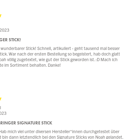
 2023
ER STICK!
n wunderbarer Stick! Schnell, artikuliert - geht tausend mal besser
ick. War nach der ersten Bestellung so begeistert, hab doch glatt
ah völlig zugetextet, wie gut der Stick geworden ist. :D Mach ich
tte im Sortiment behalten. Danke!
l
2023
RINGER SIGNATURE STICK
 Hab mich viel unter diversen Hersteller*innen durchgetestet über
d bin dann letztendlich bei den Signature Sticks von Noah gelandet.