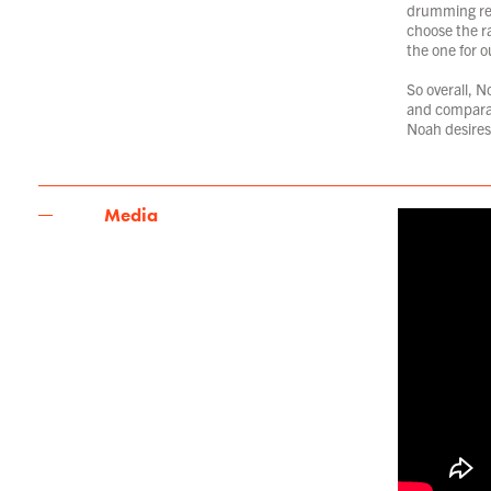
drumming reli
choose the ra
the one for o
So overall, N
and comparati
Noah desires
Media