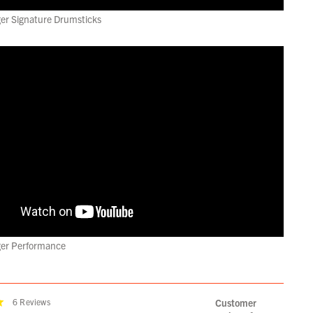
er Signature Drumsticks
ger Performance
6
Reviews
Customer