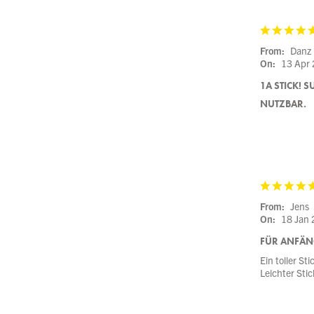
From:
Danz
On:
13 Apr
1A STICK! 
NUTZBAR.
From:
Jens
On:
18 Jan
FÜR ANFÄN
Ein toller S
Leichter Stic