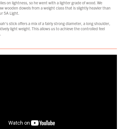
es on lightness, so he went with a lighter grade of wood. We
w wooden dowels from a weight class that is slightly heavier than
ur 5A Light.
oah's stick offers a mix of a fairly strong diameter, a long shoulder,
vely light weight. This allows us to achieve the controlled feel
.