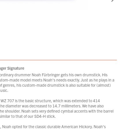
ger Signature
raordinary drummer Noah Fürbringer gets his own drumstick. His
ustom-made model meets Noah's needs exactly. Just as he plays in a
of genres, his custom-made drumstick is also suitable for (almost)
music.
Z 707 is the basic structure, which was extended to 414
 the diameter was decreased to 14.7 millimeters. We have also
he shoulder. Noah sets very defined cymbal accents with the barrel
 similar to that of our SD4-H stick.
, Noah opted for the classic durable American Hickory. Noah's