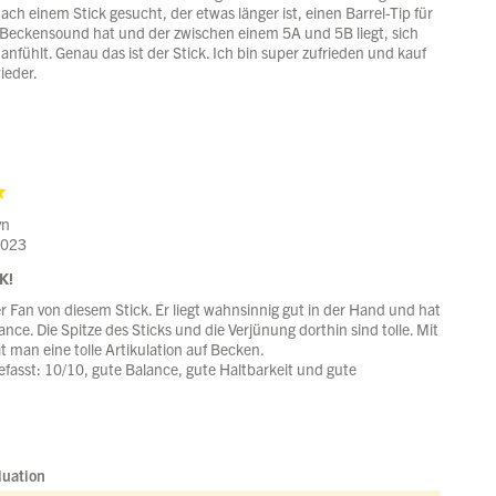
ch einem Stick gesucht, der etwas länger ist, einen Barrel-Tip für
n Beckensound hat und der zwischen einem 5A und 5B liegt, sich
 anfühlt. Genau das ist der Stick. Ich bin super zufrieden und kauf
ieder.
yn
2023
K!
r Fan von diesem Stick. Er liegt wahnsinnig gut in der Hand und hat
lance. Die Spitze des Sticks und die Verjünung dorthin sind tolle. Mit
t man eine tolle Artikulation auf Becken.
sst: 10/10, gute Balance, gute Haltbarkeit und gute
luation