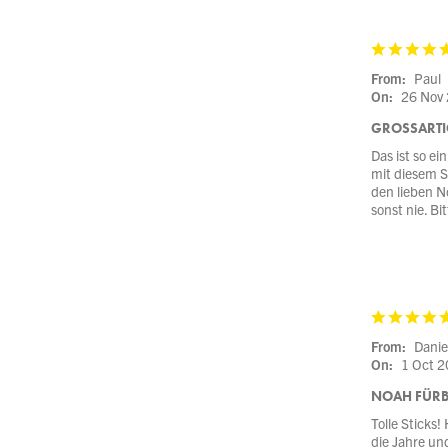
From:
Paul
On:
26 Nov
GROSSARTIG
Das ist so ei
mit diesem St
den lieben No
sonst nie. Bi
From:
Danie
On:
1 Oct 
NOAH FÜRB
Tolle Sticks!
die Jahre un