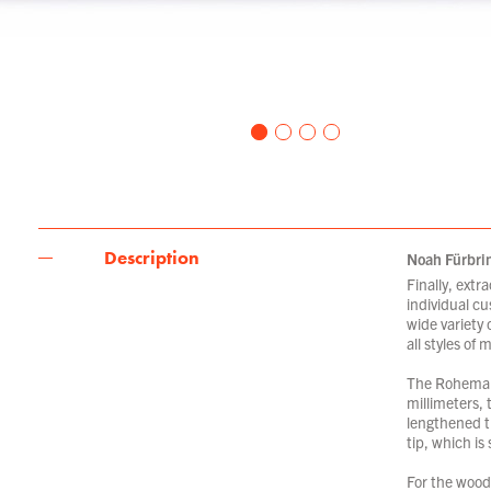
Description
Noah Fürbrin
Finally, ext
individual c
wide variety 
all styles of 
The Rohema W
millimeters,
lengthened t
tip, which is
For the wood