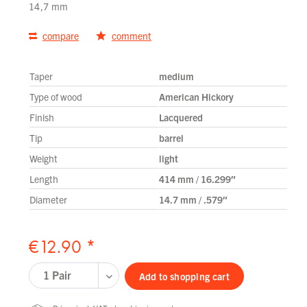
14,7 mm
compare
comment
Taper
medium
Type of wood
American Hickory
Finish
Lacquered
Tip
barrel
Weight
light
Length
414 mm / 16.299″
Diameter
14.7 mm / .579″
€12.90 *
Add to
shopping cart