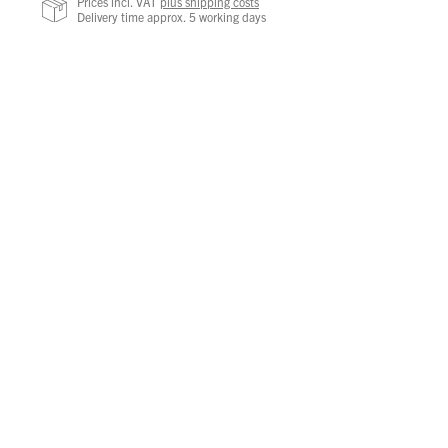
Prices incl. VAT
plus shipping costs
Delivery time approx. 5 working days